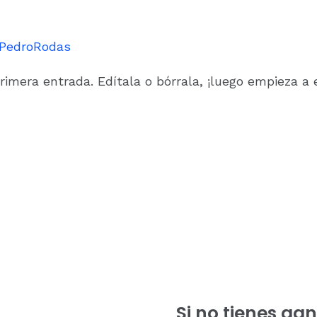
PedroRodas
imera entrada. Edítala o bórrala, ¡luego empieza a e
Si no tienes ga