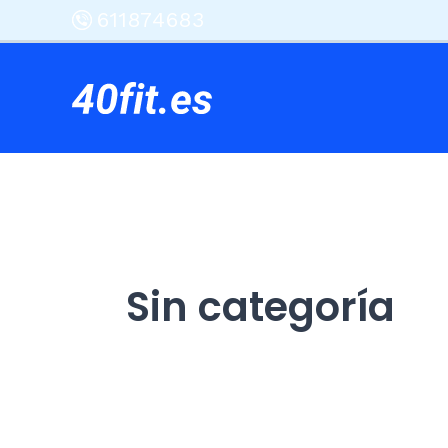
Ir
611874683
al
contenido
Sin categoría