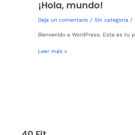
¡Hola, mundo!
¡Hola,
mundo!
Deja un comentario
/
Sin categoría
/
Bienvenido a WordPress. Esta es tu pr
Leer más »
40 Fit